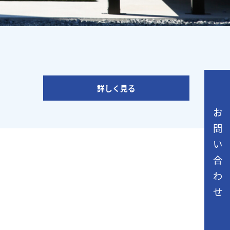
詳しく見る
お
問
い
合
わ
せ