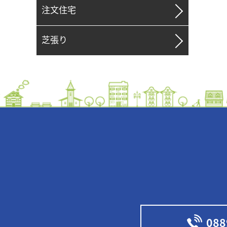
注文住宅
芝張り
088