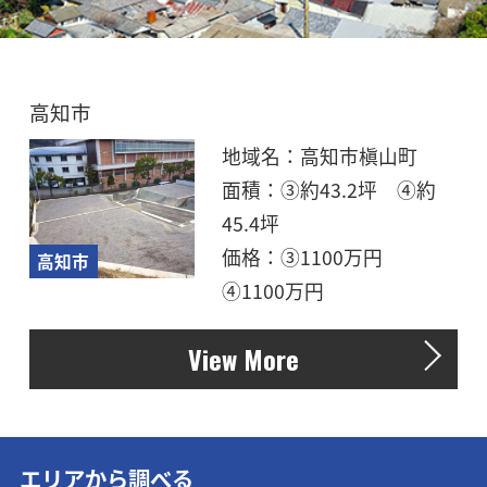
高知市
地域名
高知市槇山町
面積
③約43.2坪 ④約
45.4坪
価格
③1100万円
高知市
④1100万円
View More
エリアから調べる